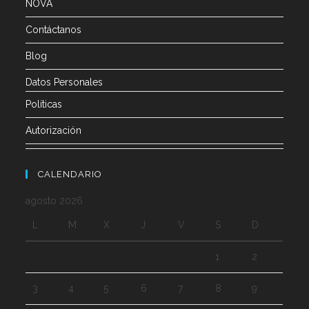
NOVA
Contáctanos
Blog
Datos Personales
Políticas
Autorización
CALENDARIO
agosto 2026
L
M
X
J
V
S
D
1
2
3
4
5
6
7
8
9